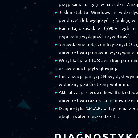
przypisania partycji w narzędziu Zarz
Jeśli instalator Windows nie widzi d
pendrive’a lub wyłączyć tę funkcję w 
Pamiętaj o zasadzie 80/90%, czyli ni
jego pełną wydajność i żywotność.
Sprawdzenie połączeń fizycznych: Częs
uniemożliwia poprawne wykrywanie n
Weryfikacja w BIOS: Jeśli komputer n
ustawieniach płyty głównej.
Inicjalizacja partycji: Nowy dysk wym
widoczny jako dostępny wolumin.
Aktualizacja sterowników: Brak odpo
uniemożliwia rozpoznanie nowoczes
Diagnostyka S.M.A.R.T.: Użycie narzę
uległ trwałemu uszkodzeniu.
DIAGNOSTYK