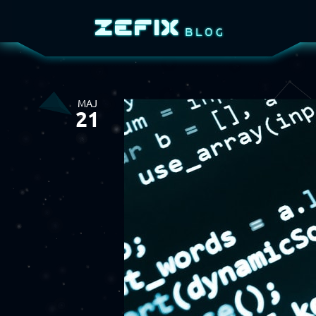
MAJ
21