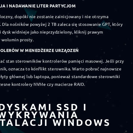
CJA I NADAWANIE LITER PARTYCJOM
czny, dopóki nie zostanie zainicjowany i nie otrzyma
Dla nośników powyżej 2 TB zaleca się stosowanie GPT, który
li dysk widnieje jako nieprzydzielony, kliknij prawym
 wolumin prosty.
ROLERÓW W MENEDŻERZE URZĄDZEŃ
ć stan sterowników kontrolerów pamięci masowej. Jeśli przy
nik, oznacza to konflikt sterownika. Warto pobrać najnowsze
łyty głównej lub laptopa, ponieważ standardowe sterowniki
zesne kontrolery NVMe czy macierze RAID.
DYSKAMI SSD I
 WYKRYWANIA
STALACJI WINDOWS