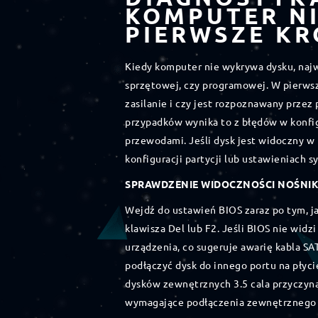
KOMPUTER NI
PIERWSZE KR
Kiedy komputer nie wykrywa dysku, najwa
sprzętowej, czy programowej. W pierwsz
zasilanie i czy jest rozpoznawany przez
przypadków wynika to z błędów w konfig
przewodami. Jeśli dysk jest widoczny w
konfiguracji partycji lub ustawieniach 
SPRAWDZENIE WIDOCZNOŚCI NOŚNIKA
Wejdź do ustawień BIOS zaraz po tym, j
klawisza Del lub F2. Jeśli BIOS nie widz
urządzenia, co sugeruje awarię kabla SA
podłączyć dysk do innego portu na płyci
dysków zewnętrznych 3.5 cala przyczyną
wymagające podłączenia zewnętrznego z