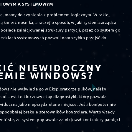
ZĘTOWYM A SYSTEMOWYM
ie, mamy do czynienia z problemem logicznym. W takiej
ną śmierć nośnika, a raczej o sposób, w jaki system zarządza
osiada zainicjowanej struktury partycji, przez co system go
rzędziach systemowych pozwoli nam szybko przejść do
ZIĆ NIEWIDOCZNY
EMIE WINDOWS?
dows nie wyświetla go w Eksploratorze plików, należy
ami. Jest to kluczowy etap diagnostyki, który pozwala
widoczna jako nieprzydzielone miejsce. Jeśli komputer nie
opodobniej brakuje sterowników kontrolera. Warto wtedy
ić się, że system poprawnie zainicjował kontrolery pamięci