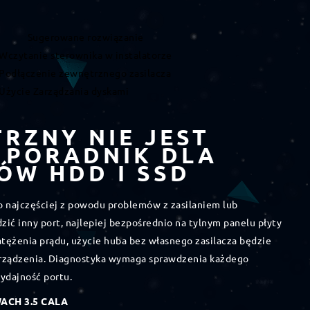
Sugerowane rozwiązanie
Wczytanie sterownika w instalatorze
Podłączenie zewnętrznego zasilacza
Użycie Zarządzania dyskami
RZNY NIE JEST
 PORADNIK DLA
ÓW HDD I SSD
 najczęściej z powodu problemów z zasilaniem lub
ć inny port, najlepiej bezpośrednio na tylnym panelu płyty
tężenia prądu, użycie huba bez własnego zasilacza będzie
urządzenia. Diagnostyka wymaga sprawdzenia każdego
ydajność portu.
ACH 3.5 CALA