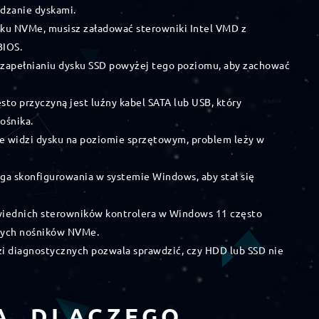
ądzanie dyskami.
ysku NVMe, musisz załadować sterowniki Intel VMD z
BIOS.
e zapełnianiu dysku SSD powyżej tego poziomu, aby zachować
to przyczyną jest luźny kabel SATA lub USB, który
ośnika.
ie widzi dysku na poziomie sprzętowym, problem leży w
aga skonfigurowania w systemie Windows, aby stał się
wiednich sterowników kontrolera w Windows 11 często
nych nośników NVMe.
dzi diagnostycznych pozwala sprawdzić, czy HDD lub SSD nie
A. DLACZEGO