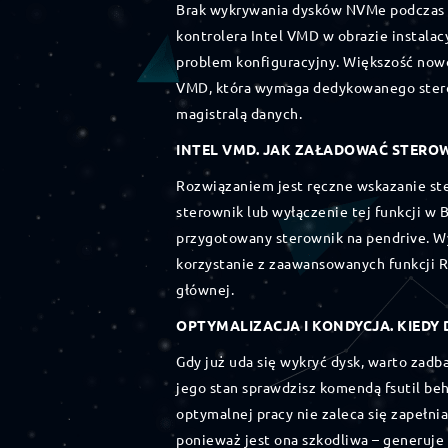
Brak wykrywania dysków NVMe podczas i
kontrolera Intel VMD w obrazie instalacy
problem konfiguracyjny. Większość now
VMD, która wymaga dedykowanego stero
magistralą danych.
INTEL VMD. JAK ZAŁADOWAĆ STERO
Rozwiązaniem jest ręczne wskazanie ster
sterownik lub wyłączenie tej funkcji w 
przygotowany sterownik na pendrive. W
korzystanie z zaawansowanych funkcji 
głównej.
OPTYMALIZACJA I KONDYCJA. KIEDY 
Gdy już uda się wykryć dysk, warto zadb
jego stan sprawdzisz komendą fsutil be
optymalnej pracy nie zaleca się zapełni
ponieważ jest ona szkodliwa – generuje