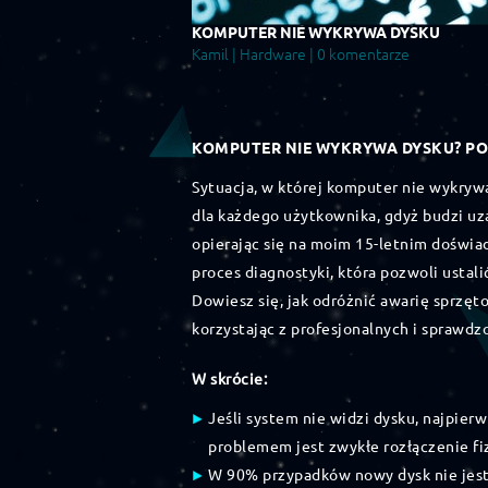
KOMPUTER NIE WYKRYWA DYSKU
Kamil |
Hardware
| 0 komentarze
KOMPUTER NIE WYKRYWA DYSKU? PO
Sytuacja, w której komputer nie wykrywa
dla każdego użytkownika, gdyż budzi u
opierając się na moim 15-letnim doświa
proces diagnostyki, która pozwoli ustal
Dowiesz się, jak odróżnić awarię sprzę
korzystając z profesjonalnych i sprawd
W skrócie:
Jeśli system nie widzi dysku, najpier
problemem jest zwykłe rozłączenie fi
W 90% przypadków nowy dysk nie jest 