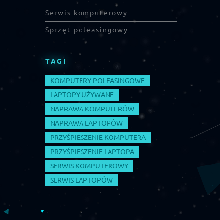
Serwis komputerowy
Sprzęt poleasingowy
TAGI
KOMPUTERY POLEASINGOWE
LAPTOPY UŻYWANE
NAPRAWA KOMPUTERÓW
NAPRAWA LAPTOPÓW
PRZYŚPIESZENIE KOMPUTERA
PRZYŚPIESZENIE LAPTOPA
SERWIS KOMPUTEROWY
SERWIS LAPTOPÓW