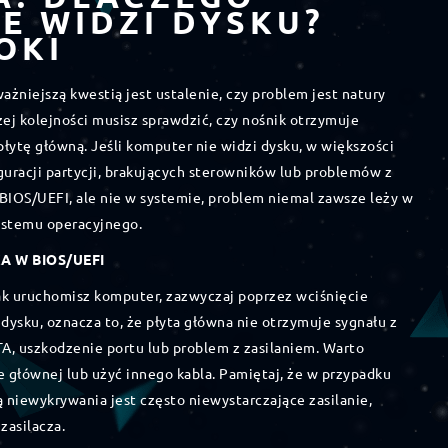
E WIDZI DYSKU?
OKI
żniejszą kwestią jest ustalenie, czy problem jest natury
ej kolejności musisz sprawdzić, czy nośnik otrzymuje
 płytę główną. Jeśli komputer nie widzi dysku, w większości
uracji partycji, brakujących sterowników lub problemów z
 BIOS/UEFI, ale nie w systemie, problem niemal zawsze leży w
systemu operacyjnego.
 W BIOS/UEFI
ak uruchomisz komputer, zazwyczaj poprzez wciśnięcie
i dysku, oznacza to, że płyta główna nie otrzymuje sygnału z
TA, uszkodzenie portu lub problem z zasilaniem. Warto
e głównej lub użyć innego kabla. Pamiętaj, że w przypadku
 niewykrywania jest często niewystarczające zasilanie,
asilacza.