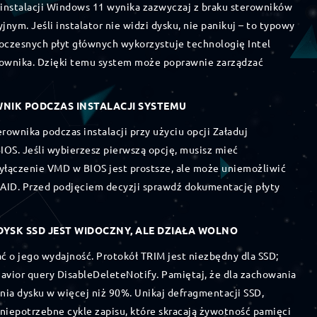
nstalacji Windows 11 wynika zazwyczaj z braku sterowników
jnym. Jeśli instalator nie widzi dysku, nie panikuj – to typowy
oczesnych płyt głównych wykorzystuje technologię Intel
wnika. Dzięki temu system może poprawnie zarządzać
WNIK PODCZAS INSTALACJI SYSTEMU
ownika podczas instalacji przy użyciu opcji Załaduj
BIOS. Jeśli wybierzesz pierwszą opcję, musisz mieć
yłączenie VMD w BIOS jest prostsze, ale może uniemożliwić
RAID. Przed podjęciem decyzji sprawdź dokumentację płyty
DYSK SSD JEST WIDOCZNY, ALE DZIAŁA WOLNO
ać o jego wydajność. Protokół TRIM jest niezbędny dla SSD;
havior query DisableDeleteNotify. Pamiętaj, że dla zachowania
ania dysku w więcej niż 90%. Unikaj defragmentacji SSD,
 niepotrzebne cykle zapisu, które skracają żywotność pamięci