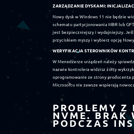
ZARZĄDZANIE DYSKAMI: INICJALIZA
Nowy dysk w Windows 11 nie będzie wido
schematu partycjonowania MBR lub GPT. 
jest bezpieczniejszy i wydajniejszy. Jeś
przyciskiem myszy i wybierz opcję Nowy
WERYFIKACJA STEROWNIKÓW KONT
W Menedżerze urządzeń należy sprawdza
nazwie kontrolera widzisz żółty wykrzyk
oprogramowanie ze strony producenta p
Microsoftu nie zawsze wspierają nowoc
PROBLEMY Z 
NVME. BRAK
PODCZAS IN