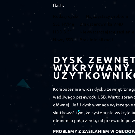
flash.
Rodzaj dysku
Najczęstszy problem
SSD NVMe
Brak sterownika VMD
HDD 3.5″
Niewystarczające zasilanie
Nowy SSD
Brak inicjalizacji
DYSK ZEWNĘT
WYKRYWANY.
UŻYTKOWNIK
Komputer nie widzi dysku zewnętrznego
wadliwego przewodu USB. Warto sprawdzi
głównej. Jeśli dysk wymaga wyższego na
skutkować tym, że system nie wykryje 
elementu połączenia, od przewodu po w
PROBLEMY Z ZASILANIEM W OBUDOW