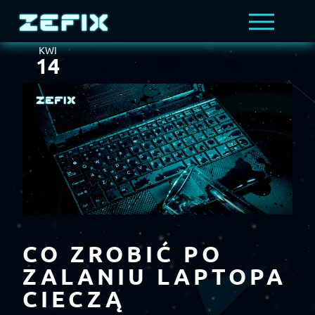
MENU
KWI
14
CO ZROBIĆ PO
ZALANIU LAPTOPA
CIECZĄ